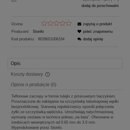
szt
dodaj do przechowalni
Ocena:
zapytaj o produkt
Producent:
Stonfo
poleć znajomemu
Kod produktu:
8028651006334
dodaj opinię
Opis
Koszty dostawy
Cena nie zawiera ewentualnych kosztów płatności
Opinie o produkcie (0)
Teflonowe zaczepy w formie tulejki z przesuwnym haczykiem.
Przeznaczone do naklejania na szczytówkę teleskopowej wędki
bezprzelotkowej. Stanowią najwłaściwszy sposób połączenia
żyłki ze szczytówką wędziska. Umożliwiają natychmiastową
wymianę zestawu w technice połowu „na bata”. Oferowane w
średnicach wewnętrznych od 0.65 mm do 3.0 mm.
Wyprodukowane przez Stonfo.