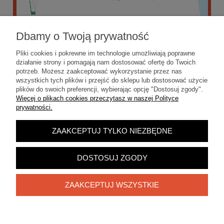
Dbamy o Twoją prywatność
Pliki cookies i pokrewne im technologie umożliwiają poprawne
działanie strony i pomagają nam dostosować ofertę do Twoich
potrzeb. Możesz zaakceptować wykorzystanie przez nas
wszystkich tych plików i przejść do sklepu lub dostosować użycie
plików do swoich preferencji, wybierając opcję "Dostosuj zgody".
Więcej o plikach cookies przeczytasz w naszej Polityce
prywatności.
ZAAKCEPTUJ TYLKO NIEZBĘDNE
POKAŻ PEŁNĄ WERSJĘ STRONY
Sklep internetowy Shoper.pl
DOSTOSUJ ZGODY
ZAAKCEPTUJ WSZYSTKIE