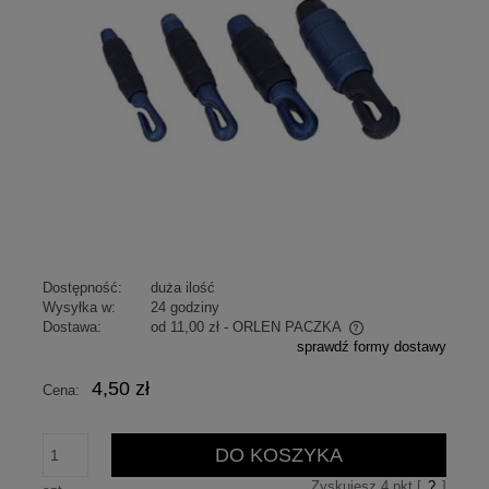
Dostępność:
duża ilość
Wysyłka w:
24 godziny
Dostawa:
od 11,00 zł
- ORLEN PACZKA
sprawdź formy dostawy
Cena nie zawiera ewentualnych kosztów płatności
4,50 zł
Cena:
DO KOSZYKA
Zyskujesz
4
pkt [
?
]