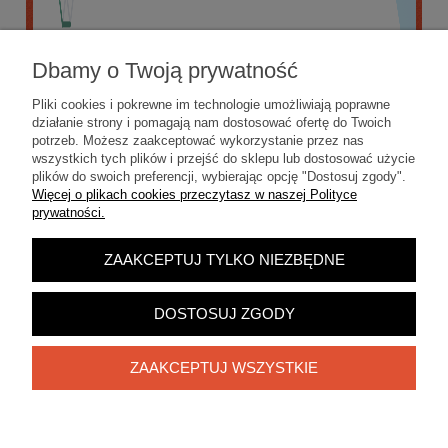
Dbamy o Twoją prywatność
Pliki cookies i pokrewne im technologie umożliwiają poprawne
działanie strony i pomagają nam dostosować ofertę do Twoich
potrzeb. Możesz zaakceptować wykorzystanie przez nas
wszystkich tych plików i przejść do sklepu lub dostosować użycie
plików do swoich preferencji, wybierając opcję "Dostosuj zgody".
Więcej o plikach cookies przeczytasz w naszej Polityce
prywatności.
ZAAKCEPTUJ TYLKO NIEZBĘDNE
POKAŻ PEŁNĄ WERSJĘ STRONY
Sklep internetowy Shoper.pl
DOSTOSUJ ZGODY
ZAAKCEPTUJ WSZYSTKIE