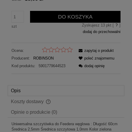
DO KOSZYKA
Zyskujesz
13
pkt [
?
]
szt
dodaj do przechowalni
Ocena:
zapytaj o produkt
Producent:
ROBINSON
poleć znajomemu
Kod produktu:
5901779644523
dodaj opinię
Opis
Koszty dostawy
Cena nie zawiera ewentualnych kosztów płatności
Opinie o produkcie (0)
Uniwersalna szczytówka do Feedera węglowa : Długość 60cm
Średnica 2,5mm Średnica szczytowa 1,0mm Kolor zielona