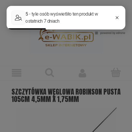
Zarejestruj się
Zaloguj się
SZCZYTÓWKA WĘGLOWA ROBINSON PUSTA
105CM 4,5MM X 1,75MM