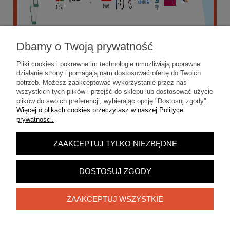
Dbamy o Twoją prywatność
Pliki cookies i pokrewne im technologie umożliwiają poprawne
działanie strony i pomagają nam dostosować ofertę do Twoich
potrzeb. Możesz zaakceptować wykorzystanie przez nas
wszystkich tych plików i przejść do sklepu lub dostosować użycie
plików do swoich preferencji, wybierając opcję "Dostosuj zgody".
Więcej o plikach cookies przeczytasz w naszej Polityce
prywatności.
ZAAKCEPTUJ TYLKO NIEZBĘDNE
POKAŻ PEŁNĄ WERSJĘ STRONY
Sklep internetowy Shoper.pl
DOSTOSUJ ZGODY
ZAAKCEPTUJ WSZYSTKIE