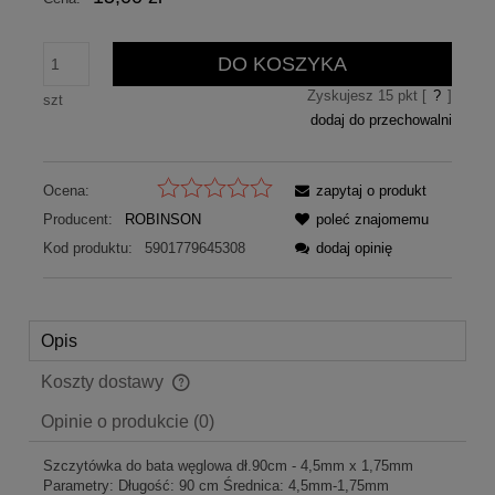
DO KOSZYKA
Zyskujesz
15
pkt [
?
]
szt
dodaj do przechowalni
Ocena:
zapytaj o produkt
Producent:
ROBINSON
poleć znajomemu
Kod produktu:
5901779645308
dodaj opinię
Opis
Koszty dostawy
Cena nie zawiera ewentualnych kosztów płatności
Opinie o produkcie (0)
Szczytówka do bata węglowa dł.90cm - 4,5mm x 1,75mm
Parametry: Długość: 90 cm Średnica: 4,5mm-1,75mm