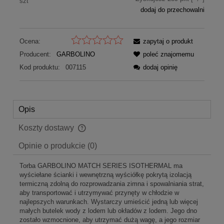
szt
dodaj do przechowalni
Ocena:
zapytaj o produkt
Producent:
GARBOLINO
poleć znajomemu
Kod produktu:
007115
dodaj opinię
Opis
Koszty dostawy
Cena nie zawiera ewentualnych kosztów płatności
Opinie o produkcie (0)
Torba GARBOLINO MATCH SERIES ISOTHERMAL ma
wyściełane ścianki i wewnętrzną wyściółkę pokrytą izolacją
termiczną zdolną do rozprowadzania zimna i spowalniania strat,
aby transportować i utrzymywać przynęty w chłodzie w
najlepszych warunkach. Wystarczy umieścić jedną lub więcej
małych butelek wody z lodem lub okładów z lodem. Jego dno
zostało wzmocnione, aby utrzymać dużą wagę, a jego rozmiar