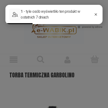
Zarejestruj się
Zaloguj się
TORBA TERMICZNA GARBOLINO