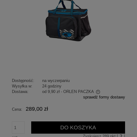
Dostępność:
na wyczerpaniu
Wysyłka w:
24 godziny
Dostawa:
od 9,90 zł
- ORLEN PACZKA
sprawdź formy dostawy
Cena nie zawiera ewentualnych kosztów płatności
289,00 zł
Cena:
DO KOSZYKA
Zyskujesz
289
pkt [
?
]