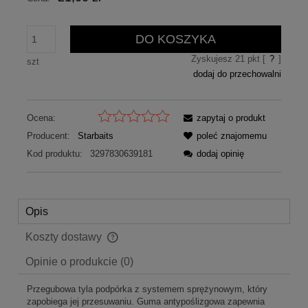
DO KOSZYKA
Zyskujesz
21
pkt [
?
]
szt
dodaj do przechowalni
Ocena:
zapytaj o produkt
Producent:
Starbaits
poleć znajomemu
Kod produktu:
3297830639181
dodaj opinię
Opis
Koszty dostawy
Cena nie zawiera ewentualnych kosztów płatności
Opinie o produkcie (0)
Przegubowa tyla podpórka z systemem sprężynowym, który
zapobiega jej przesuwaniu. Guma antypoślizgowa zapewnia