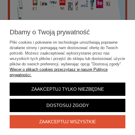
Dbamy o Twoją prywatność
Pliki cookies i pokrewne im technologie umożliwiają poprawne
działanie strony i pomagają nam dostosować ofertę do Twoich
potrzeb. Możesz zaakceptować wykorzystanie przez nas
wszystkich tych plików i przejść do sklepu lub dostosować użycie
plików do swoich preferencji, wybierając opcję "Dostosuj zgody".
Więcej o plikach cookies przeczytasz w naszej Polityce
prywatności.
ZAAKCEPTUJ TYLKO NIEZBĘDNE
POKAŻ PEŁNĄ WERSJĘ STRONY
Sklep internetowy Shoper.pl
DOSTOSUJ ZGODY
ZAAKCEPTUJ WSZYSTKIE