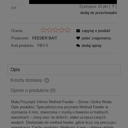
Zyskujesz
19
pkt [
?
]
szt
dodaj do przechowalni
Ocena:
zapytaj o produkt
Producent:
FEEDER BAIT
poleć znajomemu
Kod produktu:
FBV-3
dodaj opinię
Opis
Koszty dostawy
Cena nie zawiera ewentualnych kosztów płatności
Opinie o produkcie (0)
Mała Przynęta V4mini Method Feeder – Zimna i Dzika Woda
Opis produktu: Specjalistyczna przynęta Method Feeder w
rozmiarze 4 mm, stworzona z myślą o łowieniu w trudnych
warunkach – zimą oraz na dzikich, słabo uczęszczanych
wodach. Doskonała do method feeder, gdzie liczy się precyzja i
prowokacja. Cechy produktu: Wielkość 4 mm – dobrze układa