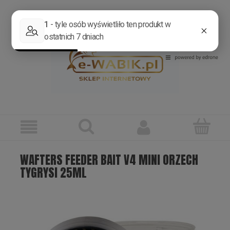
Zarejestruj się
Zaloguj się
WAFTERS FEEDER BAIT V4 MINI ORZECH
TYGRYSI 25ML