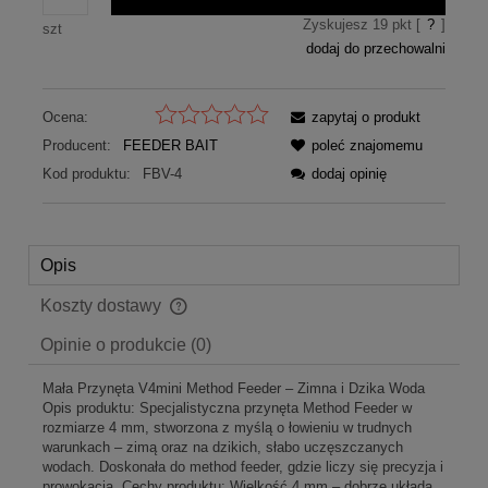
Zyskujesz
19
pkt [
?
]
szt
dodaj do przechowalni
Ocena:
zapytaj o produkt
Producent:
FEEDER BAIT
poleć znajomemu
Kod produktu:
FBV-4
dodaj opinię
Opis
Koszty dostawy
Cena nie zawiera ewentualnych kosztów płatności
Opinie o produkcie (0)
Mała Przynęta V4mini Method Feeder – Zimna i Dzika Woda
Opis produktu: Specjalistyczna przynęta Method Feeder w
rozmiarze 4 mm, stworzona z myślą o łowieniu w trudnych
warunkach – zimą oraz na dzikich, słabo uczęszczanych
wodach. Doskonała do method feeder, gdzie liczy się precyzja i
prowokacja. Cechy produktu: Wielkość 4 mm – dobrze układa