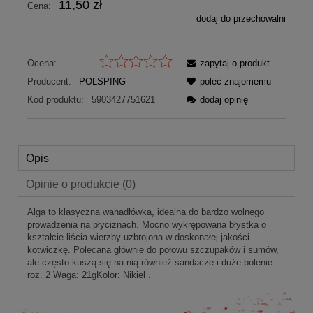
11,50 zł
Cena:
dodaj do przechowalni
Ocena:
zapytaj o produkt
Producent:
POLSPING
poleć znajomemu
Kod produktu:
5903427751621
dodaj opinię
Opis
Opinie o produkcie (0)
Alga to klasyczna wahadłówka, idealna do bardzo wolnego
prowadzenia na płyciznach. Mocno wykrępowana błystka o
kształcie liścia wierzby uzbrojona w doskonałej jakości
kotwiczkę. Polecana głównie do połowu szczupaków i sumów,
ale często kuszą się na nią również sandacze i duże bolenie.
roz. 2 Waga: 21gKolor: Nikiel .