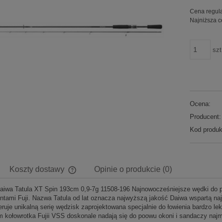
Cena regul
Najniższa c
szt
Ocena:
Producent:
Kod produk
Koszty dostawy
Opinie o produkcie (0)
iwa Tatula XT Spin 193cm 0,9-7g 11508-196 Najnowocześniejsze wędki do p
Cena nie zawiera ewentualnych kosztów
tami Fuji. Nazwa Tatula od lat oznacza najwyższą jakość Daiwa wspartą naj
płatności
eruje unikalną serię wędzisk zaprojektowana specjalnie do łowienia bardzo le
 kołowrotka Fujii VSS doskonale nadają się do poowu okoni i sandaczy najm