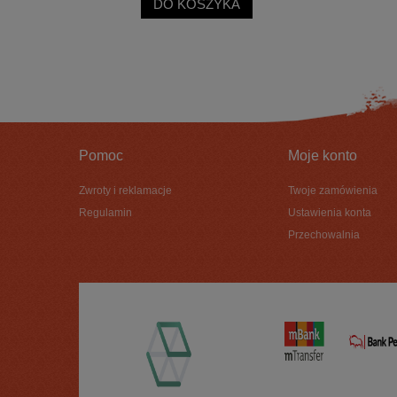
DO KOSZYKA
Pomoc
Moje konto
Zwroty i reklamacje
Twoje zamówienia
Regulamin
Ustawienia konta
Przechowalnia