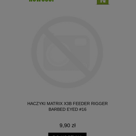
IT 3W1
HACZYKI MATRIX X3B FEEDER RIGGER
HACZYKI 
 2MM
BARBED EYED #16
B
LIMAK 25ML
9,90 zł