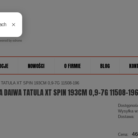
OCJE
NOWOŚCI
O FIRMIE
BLOG
KON
ATULA XT SPIN 193CM 0,9-7G 11508-196
 DAIWA TATULA XT SPIN 193CM 0,9-7G 11508-19
Dostępnoś
Wysyłka w
Dostawa:
Cena nie zawiera ewentu
46
Cena:
płatności
a