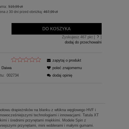
arna:
519,99 zł
ena z 30 dni przed obniżką:
467,99 zł
DO KOSZYKA
Zyskujesz
467
pkt [
?
]
dodaj do przechowalni
zapytaj o produkt
Daiwa
poleć znajomemu
tu:
002734
dodaj opinię
ołowu drapieżników na blanku z włókna węglowego HVF i
nowocześniejszymi technologiami i innowacjami. Tatula XT
kkimi i średnimi przynętami miękkimi. Modele Spin z
niejszymi przynętami, mini woblerami i małymi gumami.