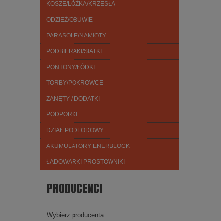
KOSZE/ŁÓŻKA/KRZESŁA
ODZIEŻ/OBUWIE
PARASOLE/NAMIOTY
PODBIERAKI/SIATKI
PONTONY/ŁÓDKI
TORBY/POKROWCE
ZANĘTY / DODATKI
PODPÓRKI
DZIAŁ PODLODOWY
AKUMULATORY ENERBLOCK
ŁADOWARKI PROSTOWNIKI
PRODUCENCI
Wybierz producenta