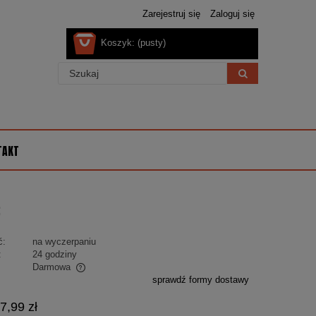
Zarejestruj się
Zaloguj się
Koszyk:
(pusty)
TAKT
6
ć:
na wyczerpaniu
:
24 godziny
Darmowa
sprawdź formy dostawy
alnych kosztów
7,99 zł