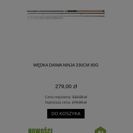
CK WIDOW
WĘDKA DAIWA NINJA 330CM 80G
KOŁOWROTEK
279,00 zł
 zł
Cena regularna:
310,00 zł
Ce
 zł
Najniższa cena:
279,00 zł
Na
DO KOSZYKA
NOWOŚCI