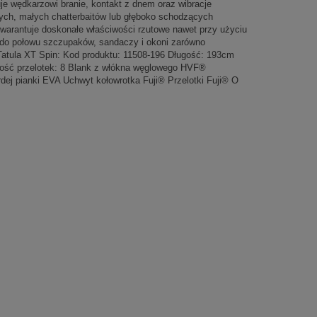
je wędkarzowi branie, kontakt z dnem oraz wibracje
wych, małych chatterbaitów lub głęboko schodzących
warantuje doskonałe właściwości rzutowe nawet przy użyciu
 do połowu szczupaków, sandaczy i okoni zarówno
 Tatula XT Spin: Kod produktu: 11508-196 Długość: 193cm
Ilość przelotek: 8 Blank z włókna węglowego HVF®
ej pianki EVA Uchwyt kołowrotka Fuji® Przelotki Fuji® O