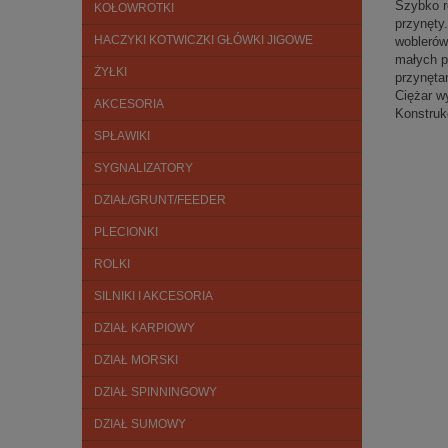
Szybko r
KOŁOWROTKI
przynęty
HACZYKI KOTWICZKI GŁÓWKI JIGOWE
woblerów
małych p
ŻYŁKI
przynęta
Ciężar w
AKCESORIA
Konstruk
SPŁAWIKI
SYGNALIZATORY
DZIAŁ/GRUNT/FEEDER
PLECIONKI
ROLKI
SILNIKI I AKCESORIA
DZIAŁ KARPIOWY
DZIAŁ MORSKI
DZIAŁ SPINNINGOWY
DZIAŁ SUMOWY