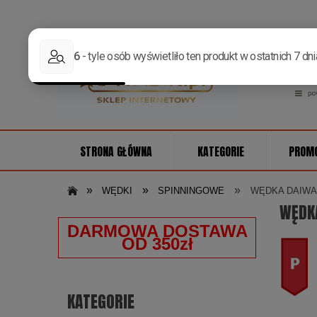
STRONA GŁÓWNA
KATEGORIE
PROM
»
»
»
WĘDKI
SPINNINGOWE
WĘDKA DAIWA T
WĘDKA
DARMOWA DOSTAWA
OD 350zł
KATEGORIE
promocj