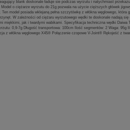
eagujący blank doskonale ładuje sie podczas wyrzutu i natychmiast przekazu
. Model o ciężarze wyrzutu do 21g pozwala na użycie cięższych główek jigo
. Ten model posiada wklejaną pełna szczytówkę z włókna węglowego, która g
rzynęt. W zależności od ciężaru wyrzutowego wędki te doskonale nadają się
mi miękkimi, jak i twardymi wabikami. Specyfikacja techniczna wędki Daiwa
yrzutu: 0,9-7g Długość transportowa: 100cm Ilość segmentów: 2 Waga: 95g 
cja z włókna węglowego X45® Połączenie czopowe V-Joint® Rękojeść z tward