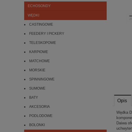
ECHOSONDY
WĘDKI
CASTINGOWE
FEEDERY I PICKERY
TELESKOPOWE
KARPIOWE
MATCHOWE
MORSKIE
SPINNINGOWE
SUMOWE
BATY
Opis
AKCESORIA
Wędka Da
PODLODOWE
komponen
Daiwa of
BOLONKI
uchwytem