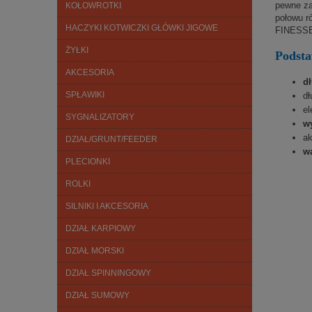
pewne za
KOŁOWROTKI
połowu r
HACZYKI KOTWICZKI GŁÓWKI JIGOWE
FINESSE 
ŻYŁKI
Podst
AKCESORIA
d
SPŁAWIKI
dł
el
SYGNALIZATORY
wy
ak
DZIAŁ/GRUNT/FEEDER
w
PLECIONKI
ROLKI
SILNIKI I AKCESORIA
DZIAŁ KARPIOWY
DZIAŁ MORSKI
DZIAŁ SPINNINGOWY
DZIAŁ SUMOWY