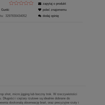
zapytaj o produkt
Gunki
poleć znajomemu
tu:
3297830434052
dodaj opinię
op shot, micro jigging lub boczny trok. W rzeczywistości
 Długości i ciężary rzutowe są idealnie dobrane do
ewnia doskonalą obserwację brań, oraz precyzyjne rzuty i