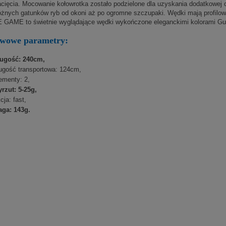
cięcia. Mocowanie kołowrotka zostało podzielone dla uzyskania dodatkowej 
óżnych gatunków ryb od okoni aż po ogromne szczupaki. Wędki mają profilowan
GAME to świetnie wyglądające wędki wykończone eleganckimi kolorami Gunki
awowe parametry:
ługość: 240cm,
ugość transportowa: 124cm,
ementy: 2,
rzut: 5-25g,
cja: fast,
aga: 143g.