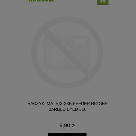
IT 3W1
HACZYKI MATRIX X3B FEEDER RIGGER
HACZYKI 
 2MM
BARBED EYED #16
B
LIMAK 25ML
9,90 zł