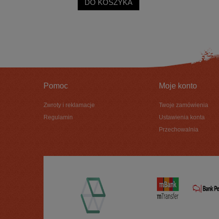
DO KOSZYKA
Pomoc
Moje konto
Zwroty i reklamacje
Twoje zamówienia
Regulamin
Ustawienia konta
Przechowalnia