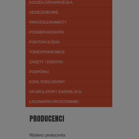
KOSZE/ŁÓŻKA/KRZESŁA
ODZIEŻ/OBUWIE
PARASOLE/NAMIOTY
PODBIERAKI/SIATKI
PONTONY/ŁÓDKI
TORBY/POKROWCE
ZANĘTY / DODATKI
PODPÓRKI
DZIAŁ PODLODOWY
AKUMULATORY ENERBLOCK
ŁADOWARKI PROSTOWNIKI
PRODUCENCI
Wybierz producenta