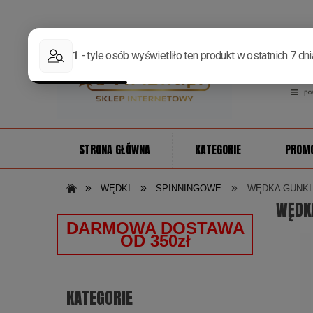
STRONA GŁÓWNA
KATEGORIE
PROM
»
»
»
WĘDKI
SPINNINGOWE
WĘDKA GUNKI 
WĘDK
DARMOWA DOSTAWA
OD 350zł
KATEGORIE