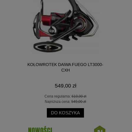
KOŁOWROTEK DAIWA FUEGO LT3000-
KOŁOWRO
G 3000
CXH
549,00 zł
Cena regularna:
610,00 zł
Ce
 zł
Najniższa cena:
549,00 zł
Na
 zł
DO KOSZYKA
NOWOŚCI