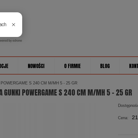
OCJE
NOWOŚCI
O FIRMIE
BLOG
KON
POWERGAME S 240 CM M/MH 5 - 25 GR
A GUNKI POWERGAME S 240 CM M/MH 5 - 25 GR
Dostępnoś
21
Cena: