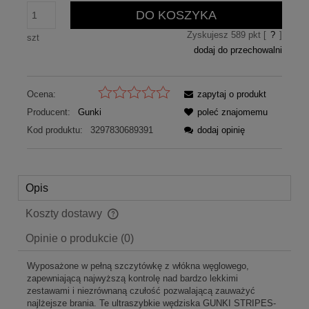
DO KOSZYKA
Zyskujesz
589
pkt [
?
]
szt
dodaj do przechowalni
Ocena:
zapytaj o produkt
Producent:
Gunki
poleć znajomemu
Kod produktu:
3297830689391
dodaj opinię
Opis
Koszty dostawy
Cena nie zawiera ewentualnych kosztów płatności
Opinie o produkcie (0)
Wyposażone w pełną szczytówkę z włókna węglowego,
zapewniającą najwyższą kontrolę nad bardzo lekkimi
zestawami i niezrównaną czułość pozwalającą zauważyć
najlżejsze brania. Te ultraszybkie wędziska GUNKI STRIPES-