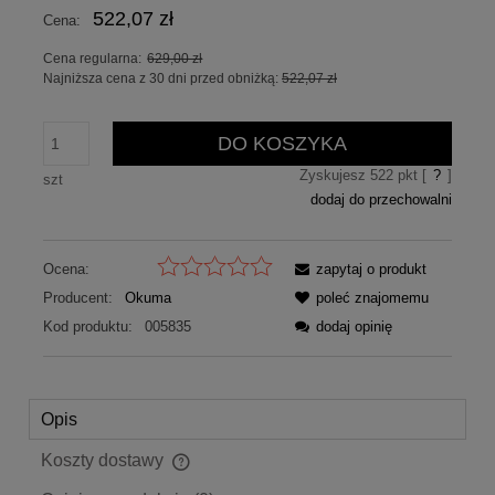
522,07 zł
Cena:
Cena regularna:
629,00 zł
Najniższa cena z 30 dni przed obniżką:
522,07 zł
DO KOSZYKA
Zyskujesz
522
pkt [
?
]
szt
dodaj do przechowalni
Ocena:
zapytaj o produkt
Producent:
Okuma
poleć znajomemu
Kod produktu:
005835
dodaj opinię
Opis
Koszty dostawy
Cena nie zawiera ewentualnych kosztów płatności