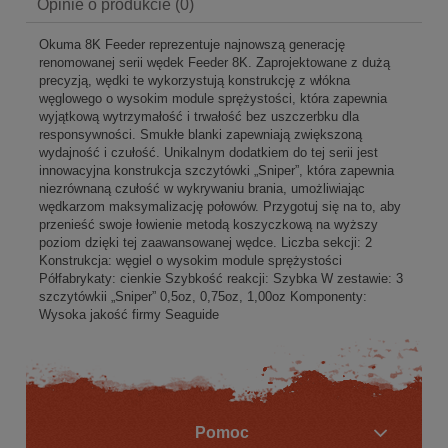
Opinie o produkcie (0)
Okuma 8K Feeder reprezentuje najnowszą generację
renomowanej serii wędek Feeder 8K. Zaprojektowane z dużą
precyzją, wędki te wykorzystują konstrukcję z włókna
węglowego o wysokim module sprężystości, która zapewnia
wyjątkową wytrzymałość i trwałość bez uszczerbku dla
responsywności. Smukłe blanki zapewniają zwiększoną
wydajność i czułość. Unikalnym dodatkiem do tej serii jest
innowacyjna konstrukcja szczytówki „Sniper”, która zapewnia
niezrównaną czułość w wykrywaniu brania, umożliwiając
wędkarzom maksymalizację połowów. Przygotuj się na to, aby
przenieść swoje łowienie metodą koszyczkową na wyższy
poziom dzięki tej zaawansowanej wędce. Liczba sekcji: 2
Konstrukcja: węgiel o wysokim module sprężystości
Półfabrykaty: cienkie Szybkość reakcji: Szybka W zestawie: 3
szczytówkii „Sniper” 0,5oz, 0,75oz, 1,00oz Komponenty:
Wysoka jakość firmy Seaguide
Pomoc