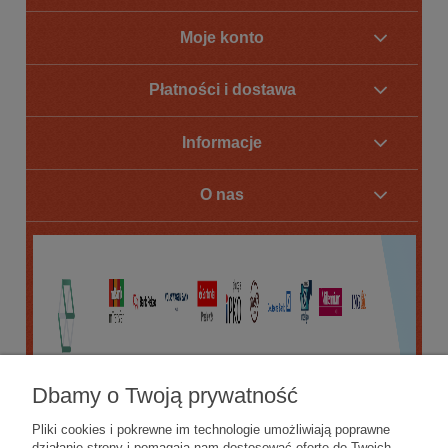
Moje konto
Płatności i dostawa
Informacje
O nas
Dbamy o Twoją prywatność
Pliki cookies i pokrewne im technologie umożliwiają poprawne
działanie strony i pomagają nam dostosować ofertę do Twoich