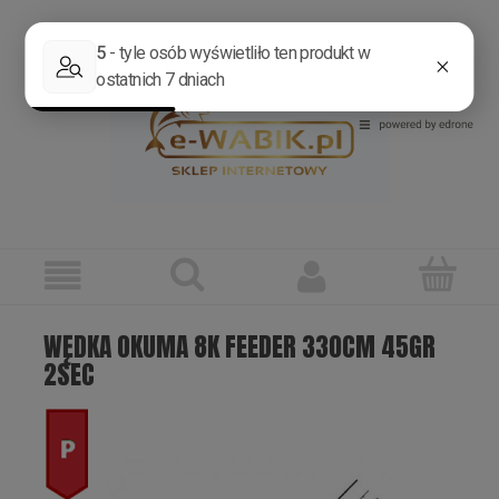
Zarejestruj się
Zaloguj się
WĘDKA OKUMA 8K FEEDER 330CM 45GR
2SEC