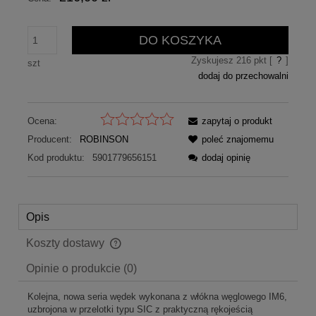
DO KOSZYKA
Zyskujesz
216
pkt [
?
]
szt
dodaj do przechowalni
Ocena:
zapytaj o produkt
Producent:
ROBINSON
poleć znajomemu
Kod produktu:
5901779656151
dodaj opinię
Opis
Koszty dostawy
Cena nie zawiera ewentualnych kosztów płatności
Opinie o produkcie (0)
Kolejna, nowa seria wędek wykonana z włókna węglowego IM6,
uzbrojona w przelotki typu SIC z praktyczną rękojeścią