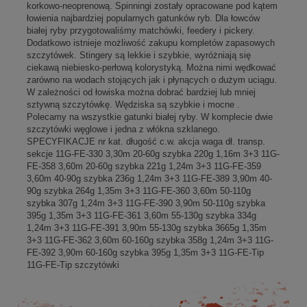
korkowo-neoprenową. Spinningi zostały opracowane pod kątem
łowienia najbardziej popularnych gatunków ryb. Dla łowców
białej ryby przygotowaliśmy matchówki, feedery i pickery.
Dodatkowo istnieje możliwość zakupu kompletów zapasowych
szczytówek. Stingery są lekkie i szybkie, wyróżniają się
ciekawą niebiesko-perłową kolorystyką. Można nimi wędkować
zarówno na wodach stojących jak i płynących o dużym uciągu.
W zależności od łowiska można dobrać bardziej lub mniej
sztywną szczytówkę. Wędziska są szybkie i mocne .
Polecamy na wszystkie gatunki białej ryby. W komplecie dwie
szczytówki węglowe i jedna z włókna szklanego.
SPECYFIKACJE nr kat. długość c.w. akcja waga dł. transp.
sekcje 11G-FE-330 3,30m 20-60g szybka 220g 1,16m 3+3 11G-
FE-358 3,60m 20-60g szybka 221g 1,24m 3+3 11G-FE-359
3,60m 40-90g szybka 236g 1,24m 3+3 11G-FE-389 3,90m 40-
90g szybka 264g 1,35m 3+3 11G-FE-360 3,60m 50-110g
szybka 307g 1,24m 3+3 11G-FE-390 3,90m 50-110g szybka
395g 1,35m 3+3 11G-FE-361 3,60m 55-130g szybka 334g
1,24m 3+3 11G-FE-391 3,90m 55-130g szybka 3665g 1,35m
3+3 11G-FE-362 3,60m 60-160g szybka 358g 1,24m 3+3 11G-
FE-392 3,90m 60-160g szybka 395g 1,35m 3+3 11G-FE-Tip
11G-FE-Tip szczytówki