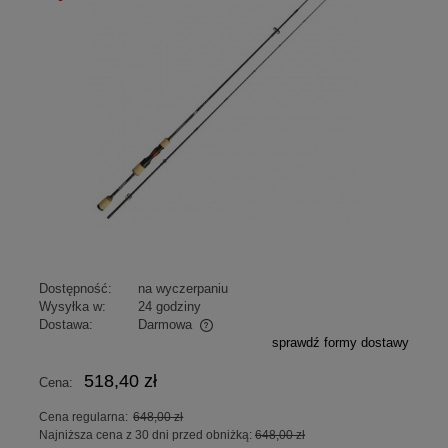
promocja
Dostępność:
na wyczerpaniu
Wysyłka w:
24 godziny
Dostawa:
Darmowa
sprawdź formy dostawy
Cena nie zawiera ewentualnych kosztów płatności
518,40 zł
Cena:
Cena regularna:
648,00 zł
Najniższa cena z 30 dni przed obniżką:
648,00 zł