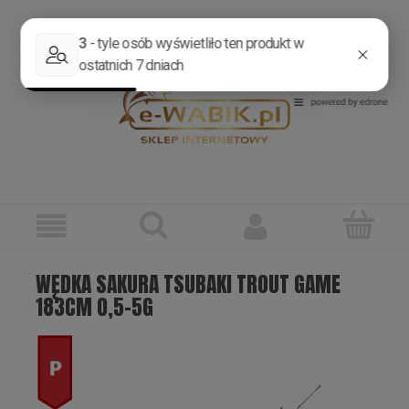
Zarejestruj się
Zaloguj się
WĘDKA SAKURA TSUBAKI TROUT GAME
183CM 0,5-5G