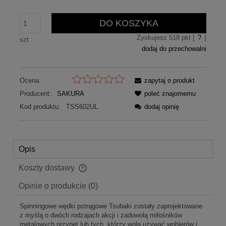
DO KOSZYKA
Zyskujesz
518
pkt [
?
]
szt
dodaj do przechowalni
Ocena:
zapytaj o produkt
Producent:
SAKURA
poleć znajomemu
Kod produktu:
TSS602UL
dodaj opinię
Opis
Koszty dostawy
Cena nie zawiera ewentualnych kosztów płatności
Opinie o produkcie (0)
Spinningowe wędki pstrągowe Tsubaki zostały zaprojektowane
z myślą o dwóch rodzajach akcji i zadowolą miłośników
metalowych przynęt lub tych, którzy wolą używać woblerów i