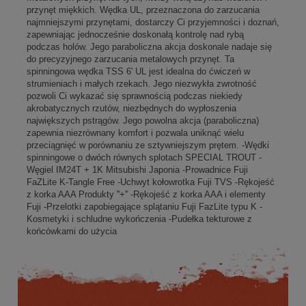
przynęt miękkich. Wędka UL, przeznaczona do zarzucania
najmniejszymi przynętami, dostarczy Ci przyjemności i doznań,
zapewniając jednocześnie doskonałą kontrolę nad rybą
podczas holów. Jego paraboliczna akcja doskonale nadaje się
do precyzyjnego zarzucania metalowych przynęt. Ta
spinningowa wędka TSS 6' UL jest idealna do ćwiczeń w
strumieniach i małych rzekach. Jego niezwykła zwrotność
pozwoli Ci wykazać się sprawnością podczas niekiedy
akrobatycznych rzutów, niezbędnych do wypłoszenia
największych pstrągów. Jego powolna akcja (paraboliczna)
zapewnia niezrównany komfort i pozwala uniknąć wielu
przeciągnięć w porównaniu ze sztywniejszym prętem. -Wędki
spinningowe o dwóch równych splotach SPECIAL TROUT -
Węgiel IM24T + 1K Mitsubishi Japonia -Prowadnice Fuji
FaZLite K-Tangle Free -Uchwyt kołowrotka Fuji TVS -Rękojeść
z korka AAA Produkty ''+'' -Rękojeść z korka AAA i elementy
Fuji -Przelotki zapobiegające splątaniu Fuji FazLite typu K -
Kosmetyki i schludne wykończenia -Pudełka tekturowe z
końcówkami do użycia