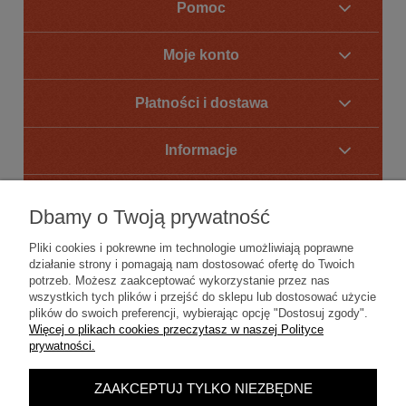
Pomoc
Moje konto
Płatności i dostawa
Informacje
O nas
Dbamy o Twoją prywatność
Pliki cookies i pokrewne im technologie umożliwiają poprawne
działanie strony i pomagają nam dostosować ofertę do Twoich
potrzeb. Możesz zaakceptować wykorzystanie przez nas
wszystkich tych plików i przejść do sklepu lub dostosować użycie
plików do swoich preferencji, wybierając opcję "Dostosuj zgody".
Więcej o plikach cookies przeczytasz w naszej Polityce
prywatności.
ZAAKCEPTUJ TYLKO NIEZBĘDNE