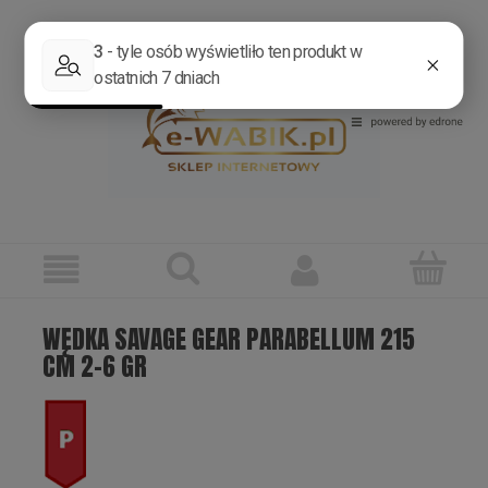
Zarejestruj się
Zaloguj się
WĘDKA SAVAGE GEAR PARABELLUM 215
CM 2-6 GR