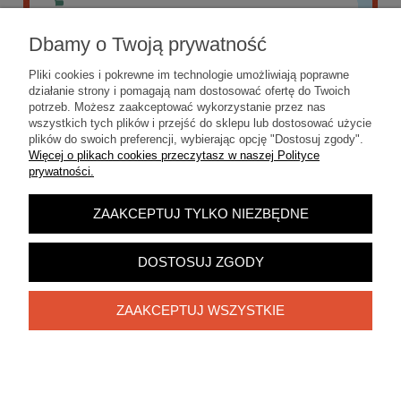
Dbamy o Twoją prywatność
Pliki cookies i pokrewne im technologie umożliwiają poprawne
działanie strony i pomagają nam dostosować ofertę do Twoich
potrzeb. Możesz zaakceptować wykorzystanie przez nas
wszystkich tych plików i przejść do sklepu lub dostosować użycie
plików do swoich preferencji, wybierając opcję "Dostosuj zgody".
Więcej o plikach cookies przeczytasz w naszej Polityce
prywatności.
ZAAKCEPTUJ TYLKO NIEZBĘDNE
POKAŻ PEŁNĄ WERSJĘ STRONY
Sklep internetowy Shoper.pl
DOSTOSUJ ZGODY
ZAAKCEPTUJ WSZYSTKIE