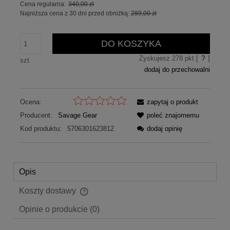
Cena regularna:
340,00 zł
Najniższa cena z 30 dni przed obniżką:
289,00 zł
DO KOSZYKA
Zyskujesz
278
pkt [
?
]
szt
dodaj do przechowalni
Ocena:
zapytaj o produkt
Producent:
Savage Gear
poleć znajomemu
Kod produktu:
5706301623812
dodaj opinię
Opis
Koszty dostawy
Cena nie zawiera ewentualnych kosztów płatności
Opinie o produkcie (0)