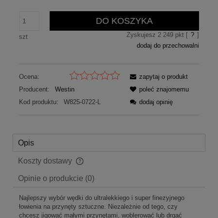
DO KOSZYKA
Zyskujesz
2 249
pkt [
?
]
szt
dodaj do przechowalni
Ocena:
zapytaj o produkt
Producent:
Westin
poleć znajomemu
Kod produktu:
W825-0722-L
dodaj opinię
Opis
Koszty dostawy
Cena nie zawiera ewentualnych kosztów płatności
Opinie o produkcie (0)
Najlepszy wybór wędki do ultralekkiego i super finezyjnego
łowienia na przynęty sztuczne. Niezależnie od tego, czy
chcesz jigować małymi przynętami, woblerować lub drgać