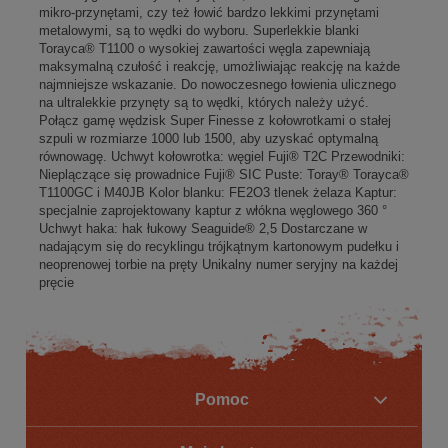
mikro-przynętami, czy też łowić bardzo lekkimi przynętami
metalowymi, są to wędki do wyboru. Superlekkie blanki
Torayca® T1100 o wysokiej zawartości węgla zapewniają
maksymalną czułość i reakcję, umożliwiając reakcję na każde
najmniejsze wskazanie. Do nowoczesnego łowienia ulicznego
na ultralekkie przynęty są to wędki, których należy użyć.
Połącz gamę wędzisk Super Finesse z kołowrotkami o stałej
szpuli w rozmiarze 1000 lub 1500, aby uzyskać optymalną
równowagę. Uchwyt kołowrotka: węgiel Fuji® T2C Przewodniki:
Nieplączące się prowadnice Fuji® SIC Puste: Toray® Torayca®
T1100GC i M40JB Kolor blanku: FE2O3 tlenek żelaza Kaptur:
specjalnie zaprojektowany kaptur z włókna węglowego 360 °
Uchwyt haka: hak łukowy Seaguide® 2,5 Dostarczane w
nadającym się do recyklingu trójkątnym kartonowym pudełku i
neoprenowej torbie na pręty Unikalny numer seryjny na każdej
pręcie
Pomoc