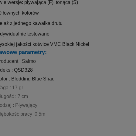
wie wersje: pływająca (F), tonąca (S)
0 łownych kolorów
telaż z jednego kawałka drutu
ndywidualnie testowane
ysokiej jakości kotwice VMC Black Nickel
awowe parametry:
roducent : Salmo
ndeks :
QSD328
olor : Bledding Blue Shad
aga : 17 gr
ługość : 7 cm
odzaj : Pływający
łębokość pracy :0,5m