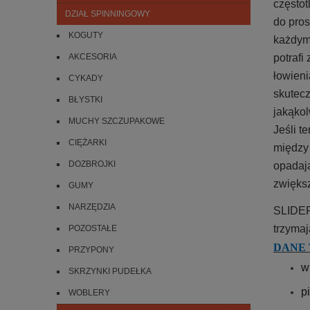
częstot
DZIAŁ SPINNINGOWY
do pros
KOGUTY
każdym 
AKCESORIA
potrafi
łowieni
CYKADY
skutecz
BŁYSTKI
jakąkol
MUCHY SZCZUPAKOWE
Jeśli t
CIĘŻARKI
między 
DOZBROJKI
opadają
zwięks
GUMY
NARZĘDZIA
SLIDER 
trzymaj
POZOSTAŁE
DANE 
PRZYPONY
w
SKRZYNKI PUDEŁKA
p
WOBLERY