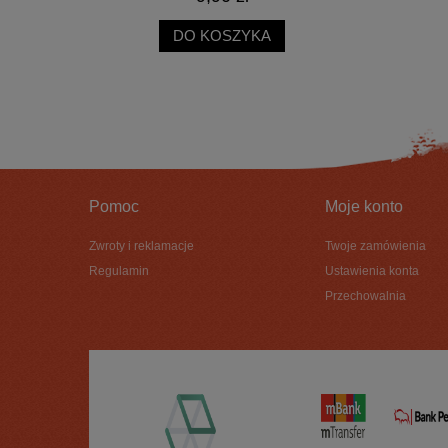
DO KOSZYKA
Pomoc
Moje konto
Zwroty i reklamacje
Twoje zamówienia
Regulamin
Ustawienia konta
Przechowalnia