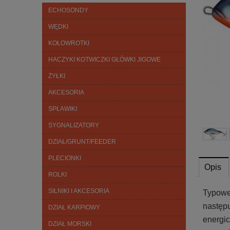
ECHOSONDY
WĘDKI
KOŁOWROTKI
HACZYKI KOTWICZKI GŁÓWKI JIGOWE
ŻYŁKI
AKCESORIA
SPŁAWIKI
SYGNALIZATORY
DZIAŁ/GRUNT/FEEDER
PLECIONKI
Opis
ROLKI
SILNIKI I AKCESORIA
Typowe
następu
DZIAŁ KARPIOWY
energic
DZIAŁ MORSKI