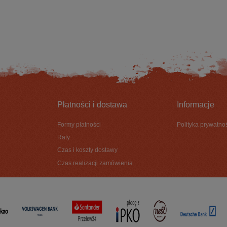
DO KOSZYKA
DO KOSZYKA
Płatności i dostawa
Informacje
Formy płatności
Polityka prywatno
Raty
Czas i koszty dostawy
Czas realizacji zamówienia