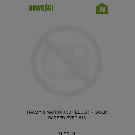
NOWOŚCI
IT 3W1
HACZYKI MATRIX X3B FEEDER RIGGER
HACZYKI 
 2MM
BARBED EYED #16
B
LIMAK 25ML
9,90 zł