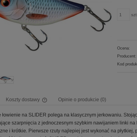
szt
Ocena:
Producent:
Kod produk
Koszty dostawy
Opinie o produkcie (0)
 łowienie na SLIDER polega na klasycznym jerkowaniu. Stojąc
Cena nie zawiera ewentualnych kosztów
płatności
jące szarpnięcia z jednoczesnym szybkim nawijaniem linki na 
zne i krótkie. Pierwsze rzuty najlepiej jest wykonać na płytkie