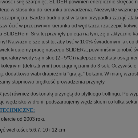
liwość i siłę szarpnięć. SLIDER powinien energicznie skręcać
tego w stosunku do kierunku prowadzenia. Niezwykle ważne jes
szarpnięciu. Bardzo trudno jest w takim przypadku zaciąć atak
 zawrócić w przeciwnym kierunku od wędkarza i zaczepić kotwicą
a SLIDERem. Siła tej przynęty polega na tym, żę praktycznie k
ny! Najważniejsze jest to, aby być w 100% świadomym jak co d
wiek kreujemy pracę naszego SLIDERa, powinniśmy to robić świa
emperatury wody są niskie (2 - 5*C) najlepsze rezultaty osiągni
kolejnymi (delikatnymi!) podciągnięciami do 3 sek. Oczywiści
c dodatkowo wabi drapieżniki "grając" bokami. W miarę wzros
zamy stopniowo prędkość prowadzenia przynęty.
jest również doskonałą przynętą do płytkiego trollingu. Po wyp
ąc wędzisko w dłoni, podszarpujemy wędziskiem co kilka seku
TECHNICZNE:
 ofercie od 2003 roku
ięć wielkości: 5,6,7, 10 i 12 cm