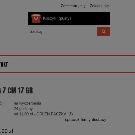
Zarejestruj się
Zaloguj się
Koszyk:
(pusty)
TAKT
 7 CM 17 GR
ć:
na wyczerpaniu
:
24 godziny
od 11,00 zł
- ORLEN PACZKA
sprawdź formy dostawy
 nie zawiera ewentualnych kosztów
,00 zł
ości