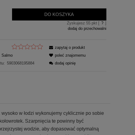
DO KOSZYKA
Zyskujesz
55
pkt [
?
]
dodaj do przechowalni
zapytaj o produkt
Salmo
poleć znajomemu
tu:
5903068195884
dodaj opinię
 wysoko w łodzi wykonujemy cyklicznie po sobie
kołowrotek. Szarpnięcia te powinny być
j, przejrzystej wodzie, aby dopasować optymalną