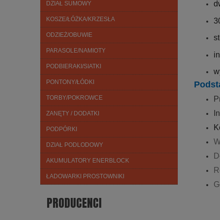
d
DZIAŁ SUMOWY
KOSZE/ŁÓŻKA/KRZESŁA
3
ODZIEŻ/OBUWIE
s
PARASOLE/NAMIOTY
i
PODBIERAKI/SIATKI
w
PONTONY/ŁÓDKI
Podst
TORBY/POKROWCE
P
I
ZANĘTY / DODATKI
K
PODPÓRKI
W
DZIAŁ PODLODOWY
D
AKUMULATORY ENERBLOCK
R
ŁADOWARKI PROSTOWNIKI
G
PRODUCENCI