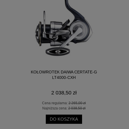
A LT2500D
KOŁOWROTEK DAIWA CERTATE-G
KOŁOWROTE
LT4000-CXH
2 038,50 zł
0 zł
Cena regularna:
2 265,00 zł
Cen
 zł
Najniższa cena:
2 038,50 zł
Naj
DO KOSZYKA