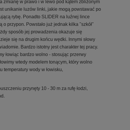
 na zmianę w prawo i w lewo pod kątem zbliżonym
t unikanie luzów linki, jakie mogą powstawać po
ującą rybę. Ponadto SLIDER na luźnej lince
 o przypon. Powstało już jednak kilka "szkół"
ażdy sposób jej prowadzenia okazuje się
zieje się na drugim końcu wędki. Innymi słowy
domie. Bardzo istotny jest charakter tej pracy.
emy łowiąc bardzo wolno - stosując przerwy
e łowimy wtedy modelem tonącym, który wolno
tu temperatury wody w łowisku,
uszczeniu przynęty 10 - 30 m za rufę łodzi,
nd.