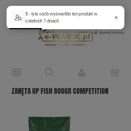
Zarejestruj się
Zaloguj się
ZANĘTA UP FISH 800GR COMPETITION