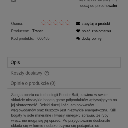
szt
dodaj do przechowalni
Ocena:
zapytaj o produkt
Producent:
Traper
poleć znajomemu
Kod produktu:
006485
dodaj opinię
Opis
Koszty dostawy
Cena nie zawiera ewentualnych kosztów płatności
Opinie o produkcie (0)
Zanęta oparta na technologii Feeder Bait, zawiera w swoim
składzie niezwykle bogatą gamę półproduktów wpływających na
jej skuteczność. Dzięki dużej ilości aminokwasów,
węglowodanów oraz tłuszczy jest niezwykle energetyczna. Krill
bogaty w sole mineralne i kwasy omega-3 sprawia, że ryby
wręcz nie mogą się jej oprzeć. Po przygotowaniu doskonale
układa się w formie i dobrze trzyma się podajnika, co