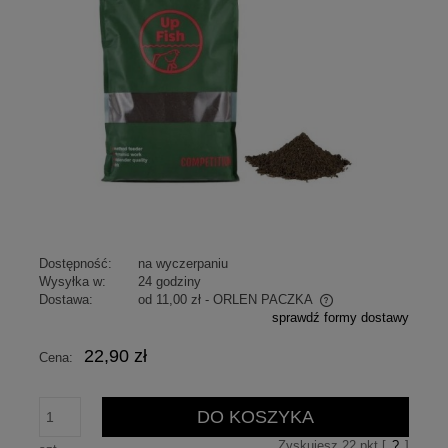
Dostępność:
na wyczerpaniu
Wysyłka w:
24 godziny
Dostawa:
od 11,00 zł
- ORLEN PACZKA
sprawdź formy dostawy
Cena nie zawiera ewentualnych kosztów płatności
22,90 zł
Cena:
DO KOSZYKA
Zyskujesz
22
pkt [
?
]