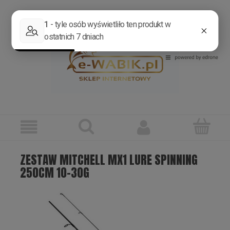
Zarejestruj się
Zaloguj się
ZESTAW MITCHELL MX1 LURE SPINNING
250CM 10-30G