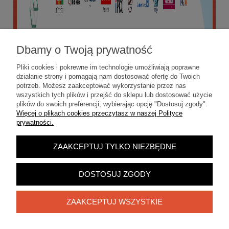
Dbamy o Twoją prywatność
Pliki cookies i pokrewne im technologie umożliwiają poprawne
działanie strony i pomagają nam dostosować ofertę do Twoich
potrzeb. Możesz zaakceptować wykorzystanie przez nas
wszystkich tych plików i przejść do sklepu lub dostosować użycie
plików do swoich preferencji, wybierając opcję "Dostosuj zgody".
Więcej o plikach cookies przeczytasz w naszej Polityce
prywatności.
ZAAKCEPTUJ TYLKO NIEZBĘDNE
POKAŻ PEŁNĄ WERSJĘ STRONY
Sklep internetowy Shoper.pl
DOSTOSUJ ZGODY
ZAAKCEPTUJ WSZYSTKIE