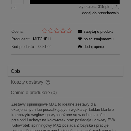
Zyskujesz
315
pkt [
?
]
szt
dodaj do przechowalni
Ocena:
zapytaj o produkt
Producent:
MITCHELL
poleć znajomemu
Kod produktu:
003122
dodaj opinię
Opis
Koszty dostawy
Cena nie zawiera ewentualnych kosztów płatności
Opinie o produkcie (0)
Zestawy spinningowe MX1 to idealne zestawy dla
okazjonalnych lub początkujących wędkarzy. Lekkie blanki z
kompozytu węglowego wyposażone są w dobrej jakości
przelotki i uchwyt na kołowrotek oraz posiadają uchwyty EVA.
Kołowrotek spinningowy MX1 posiada 2 łożyska i pracuje
płynnie. Dostępne w różnych długościach i ciężarach wyrzutu,