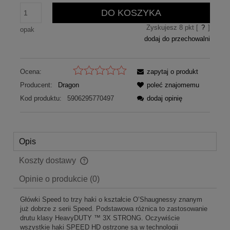
DO KOSZYKA
Zyskujesz
8
pkt [
?
]
opak
dodaj do przechowalni
Ocena:
zapytaj o produkt
Producent:
Dragon
poleć znajomemu
Kod produktu:
5906295770497
dodaj opinię
Opis
Koszty dostawy
Cena nie zawiera ewentualnych kosztów płatności
Opinie o produkcie (0)
Główki Speed to trzy haki o kształcie O’Shaugnessy znanym
już dobrze z serii Speed. Podstawowa różnica to zastosowanie
drutu klasy HeavyDUTY ™ 3X STRONG. Oczywiście
wszystkie haki SPEED HD ostrzone są w technologii