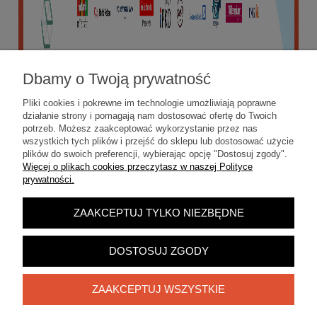
Dbamy o Twoją prywatność
Pliki cookies i pokrewne im technologie umożliwiają poprawne
działanie strony i pomagają nam dostosować ofertę do Twoich
potrzeb. Możesz zaakceptować wykorzystanie przez nas
wszystkich tych plików i przejść do sklepu lub dostosować użycie
plików do swoich preferencji, wybierając opcję "Dostosuj zgody".
Więcej o plikach cookies przeczytasz w naszej Polityce
prywatności.
ZAAKCEPTUJ TYLKO NIEZBĘDNE
POKAŻ PEŁNĄ WERSJĘ STRONY
Sklep internetowy Shoper.pl
DOSTOSUJ ZGODY
ZAAKCEPTUJ WSZYSTKIE