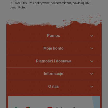
ULTRAPOINT™ i pokrywane policeramiczną powłoką BK1
BenchKote.
Pomoc
Moje konto
Płatności i dostawa
Informacje
O nas