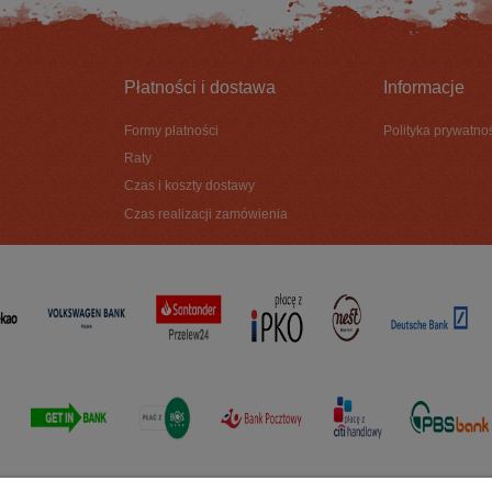
Płatności i dostawa
Informacje
Formy płatności
Polityka prywatno
Raty
Czas i koszty dostawy
Czas realizacji zamówienia