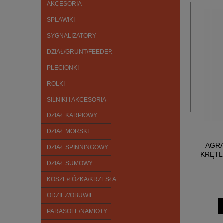
AKCESORIA
SPŁAWIKI
SYGNALIZATORY
DZIAŁ/GRUNT/FEEDER
PLECIONKI
ROLKI
SILNIKI I AKCESORIA
DZIAŁ KARPIOWY
DZIAŁ MORSKI
AGRA
DZIAŁ SPINNINGOWY
KRĘTL
DZIAŁ SUMOWY
KOSZE/ŁÓŻKA/KRZESŁA
ODZIEŻ/OBUWIE
PARASOLE/NAMIOTY