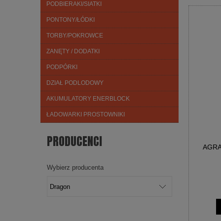
PODBIERAKI/SIATKI
PONTONY/ŁÓDKI
TORBY/POKROWCE
ZANĘTY / DODATKI
PODPÓRKI
DZIAŁ PODLODOWY
AKUMULATORY ENERBLOCK
ŁADOWARKI PROSTOWNIKI
PRODUCENCI
AGRA
Wybierz producenta