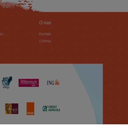
O nas
ści
Kontakt
O firmie