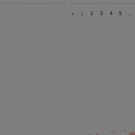
«
1
2
3
4
5
...
AINBOW EGG WAFTERS
BIG POISON EGG WAFTERS -
EGGESTREME
EGGESTREME FISHING
21,00 zł
21,00 zł
DO KOSZYKA
DO KOSZYKA