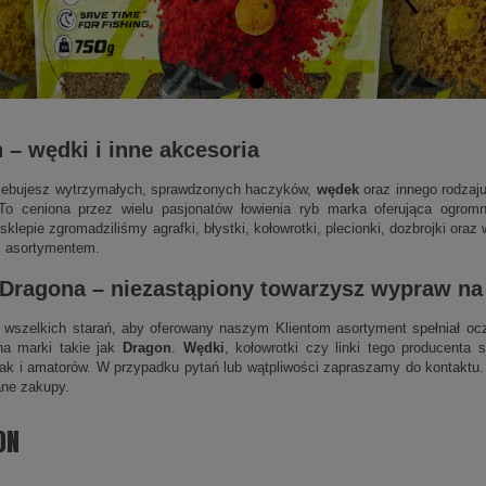
n
–
wędki
i inne akcesoria
rzebujesz wytrzymałych, sprawdzonych haczyków,
wędek
oraz innego rodzaj
To ceniona przez wielu pasjonatów łowienia ryb marka oferująca ogro
lepie zgromadziliśmy agrafki, błystki, kołowrotki, plecionki, dozbrojki or
m asortymentem.
 Dragona
– niezastąpiony towarzysz wypraw na
wszelkich starań, aby oferowany naszym Klientom asortyment spełniał ocz
na marki takie jak
Dragon
.
Wędki
, kołowrotki czy linki tego producenta
jak i amatorów. W przypadku pytań lub wątpliwości zapraszamy do kontaktu.
ane zakupy.
ON