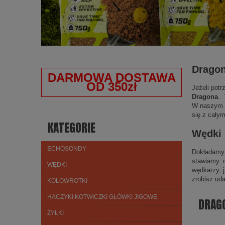
Drago
DARMOWA DOSTAWA
OD 350zł
Jeżeli pot
Dragona
. 
W naszym sk
się z cały
KATEGORIE
Wędki
ECHOSONDY
Dokładamy 
stawiamy 
WĘDKI
wędkarzy, 
zrobisz ud
KOŁOWROTKI
HACZYKI KOTWICZKI GŁÓWKI JIGOWE
DRAG
ŻYŁKI