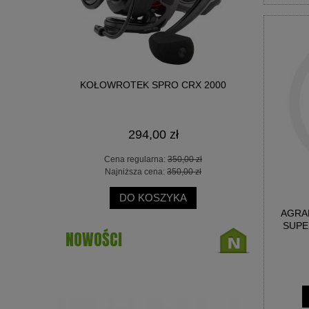
ACK FEEDER
KOŁOWROTEK SPRO CRX 2000
KOŁOWRO
SEC
294,00 zł
 zł
Cena regularna:
350,00 zł
Ce
 zł
Najniższa cena:
350,00 zł
Na
DO KOSZYKA
AGRA
SUPE
NOWOŚCI