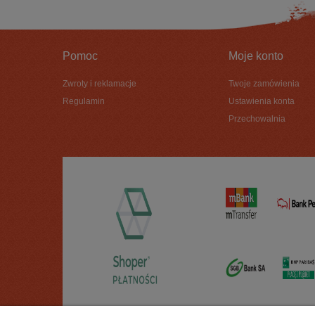
Pomoc
Moje konto
Zwroty i reklamacje
Twoje zamówienia
Regulamin
Ustawienia konta
Przechowalnia