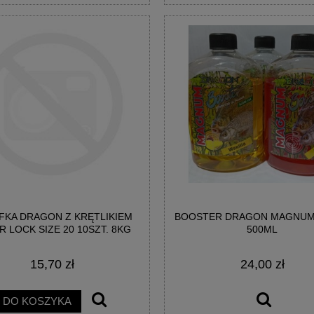
TEK SPRO POWER SPOD
KOŁOWROTEK SPRO SP1 2000 RE
REEL
284,76 zł
482,16 zł
na regularna:
339,00 zł
Cena regularna:
574,00 zł
jniższa cena:
339,00 zł
Najniższa cena:
574,00 zł
DO KOSZYKA
DO KOSZYKA
FKA DRAGON Z KRĘTLIKIEM
BOOSTER DRAGON MAGNUM
R LOCK SIZE 20 10SZT. 8KG
500ML
15,70 zł
24,00 zł
DO KOSZYKA