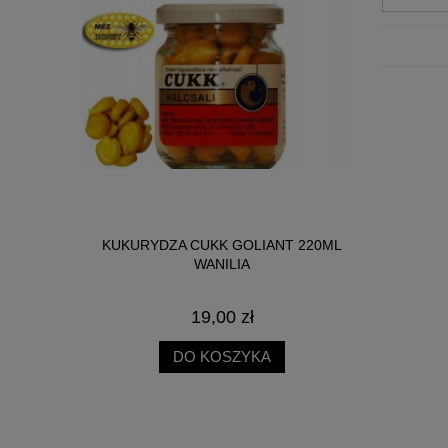
NICA SŁOIK
KUKURYDZA CUKK GOLIANT 220ML
BIG R
WANILIA
19,00 zł
DO KOSZYKA