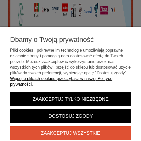
Dbamy o Twoją prywatność
Pliki cookies i pokrewne im technologie umożliwiają poprawne
działanie strony i pomagają nam dostosować ofertę do Twoich
potrzeb. Możesz zaakceptować wykorzystanie przez nas
wszystkich tych plików i przejść do sklepu lub dostosować użycie
plików do swoich preferencji, wybierając opcję "Dostosuj zgody".
Więcej o plikach cookies przeczytasz w naszej Polityce
prywatności.
ZAAKCEPTUJ TYLKO NIEZBĘDNE
POKAŻ PEŁNĄ WERSJĘ STRONY
Sklep internetowy Shoper.pl
DOSTOSUJ ZGODY
ZAAKCEPTUJ WSZYSTKIE