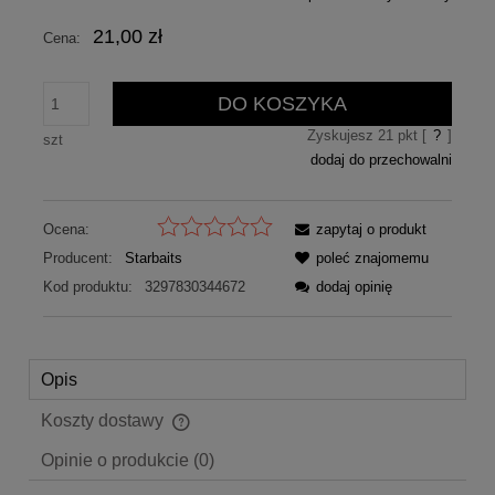
21,00 zł
Cena:
DO KOSZYKA
Zyskujesz
21
pkt [
?
]
szt
dodaj do przechowalni
Ocena:
zapytaj o produkt
Producent:
Starbaits
poleć znajomemu
Kod produktu:
3297830344672
dodaj opinię
Opis
Koszty dostawy
Cena nie zawiera ewentualnych kosztów płatności
Opinie o produkcie (0)