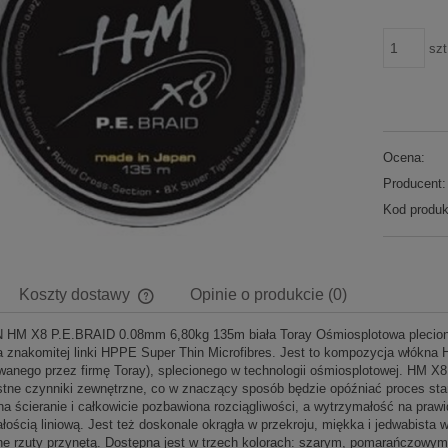
szt
Ocena:
Producent:
Kod produk
Koszty dostawy
Opinie o produkcie (0)
M X8 P.E.BRAID 0.08mm 6,80kg 135m biała Toray Ośmiosplotowa plecionka
Cena nie zawiera ewentualnych kosztów
a znakomitej linki HPPE Super Thin Microfibres. Jest to kompozycja włókn
płatności
wanego przez firmę Toray), splecionego w technologii ośmiosplotowej. HM X8 
stne czynniki zewnętrzne, co w znaczący sposób będzie opóźniać proces star
na ścieranie i całkowicie pozbawiona rozciągliwości, a wytrzymałość na praw
łością liniową. Jest też doskonale okrągła w przekroju, miękka i jedwabist
ne rzuty przynętą. Dostępna jest w trzech kolorach: szarym, pomarańczowym 