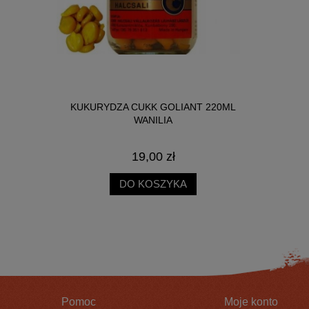
NICA SŁOIK
KUKURYDZA CUKK GOLIANT 220ML
BIG R
WANILIA
19,00 zł
DO KOSZYKA
Pomoc
Moje konto