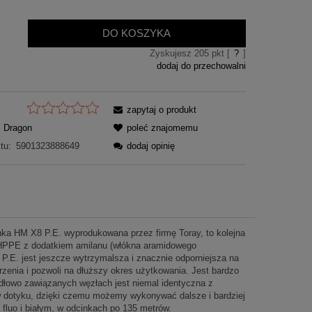
DO KOSZYKA
Zyskujesz
205
pkt [
?
]
dodaj do przechowalni
zapytaj o produkt
Dragon
poleć znajomemu
tu:
5901323888649
dodaj opinię
 HM X8 P.E. wyprodukowana przez firmę Toray, to kolejna
a HPPE z dodatkiem amilanu (włókna aramidowego
P.E. jest jeszcze wytrzymalsza i znacznie odporniejsza na
zenia i pozwoli na dłuższy okres użytkowania. Jest bardzo
idłowo zawiązanych węzłach jest niemal identyczna z
a w dotyku, dzięki czemu możemy wykonywać dalsze i bardziej
fluo i białym, w odcinkach po 135 metrów.