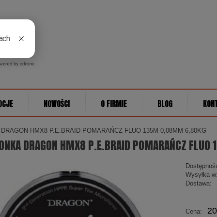
OCJE
NOWOŚCI
O FIRMIE
BLOG
KON
 DRAGON HMX8 P.E.BRAID POMARAŃCZ FLUO 135M 0,08MM 6,80KG
IONKA DRAGON HMX8 P.E.BRAID POMARAŃCZ FLUO
Dostępnoś
Wysyłka w
Dostawa:
Cena 
20
Cena:
płatno