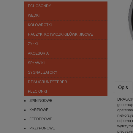
ECHOSONDY
WĘDKI
KOŁOWROTKI
HACZYKI KOTWICZKI GŁÓWKI JIGOWE
ŻYŁKI
AKCESORIA
SPŁAWIKI
SYGNALIZATORY
DZIAŁ/GRUNT/FEEDER
Opis
PLECIONKI
DRAGON H
SPININGOWE
generacj
KARPIOWE
opatento
niekorzy
FEEDEROWE
odporna 
wytrzyma
PRZYPONOWE
precyzyj