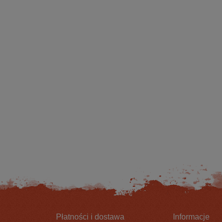
AINBOW EGG WAFTERS
BIG POISON EGG WAFTERS -
EGGESTREME
EGGESTREME FISHING
21,00 zł
21,00 zł
DO KOSZYKA
DO KOSZYKA
Płatności i dostawa
Informacje