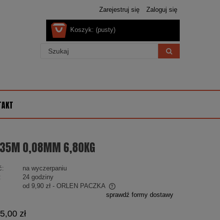
Zarejestruj się
Zaloguj się
Koszyk:
(pusty)
TAKT
 135M 0,08MM 6,80KG
ć:
na wyczerpaniu
:
24 godziny
od 9,90 zł
- ORLEN PACZKA
sprawdź formy dostawy
nie zawiera ewentualnych kosztów
5,00 zł
ści