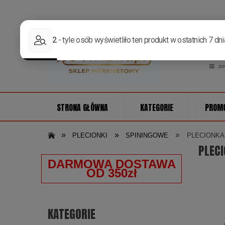
STRONA GŁÓWNA
KATEGORIE
PROM
»
»
»
PLECIONKI
SPININGOWE
PLECIONKA
PLEC
DARMOWA DOSTAWA
OD 350zł
KATEGORIE