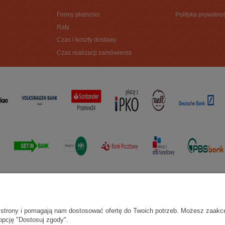
Formy płatności
Polityka prywatno
Raty
Czas i koszty dostawy
Czas realizacji zamówienia
ie strony i pomagają nam dostosować ofertę do Twoich potrzeb. Możesz zaakc
opcję "Dostosuj zgody".