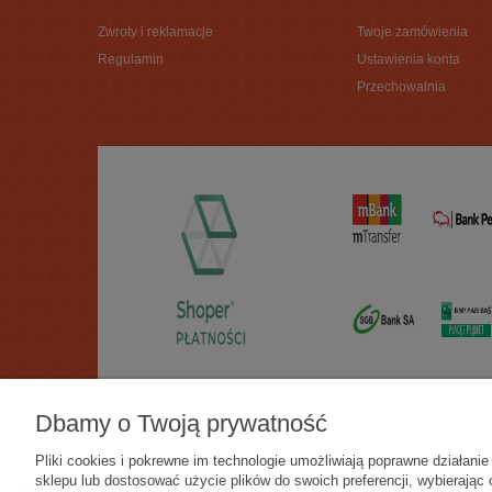
Zwroty i reklamacje
Twoje zamówienia
Regulamin
Ustawienia konta
Przechowalnia
Dbamy o Twoją prywatność
Pliki cookies i pokrewne im technologie umożliwiają poprawne działan
sklepu lub dostosować użycie plików do swoich preferencji, wybierając 