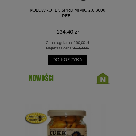
ACK FEEDER
KOŁOWROTEK SPRO MIMIC 2.0 3000
WĘDKA OK
REEL
134,40 zł
 zł
Cena regularna:
160,00 zł
Ce
 zł
Najniższa cena:
160,00 zł
Na
DO KOSZYKA
NOWOŚCI