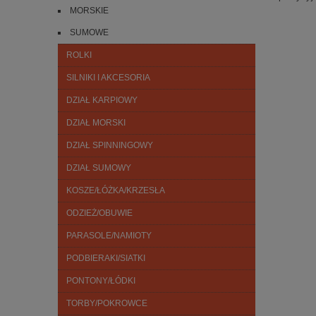
MORSKIE
SUMOWE
ROLKI
SILNIKI I AKCESORIA
DZIAŁ KARPIOWY
DZIAŁ MORSKI
DZIAŁ SPINNINGOWY
DZIAŁ SUMOWY
KOSZE/ŁÓŻKA/KRZESŁA
ODZIEŻ/OBUWIE
PARASOLE/NAMIOTY
PODBIERAKI/SIATKI
PONTONY/ŁÓDKI
TORBY/POKROWCE