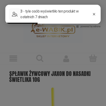
Zarejestruj się
Zaloguj się
SPŁAWIK ŻYWCOWY JAXON DO NASADKI
ŚWIETLIKA 10G